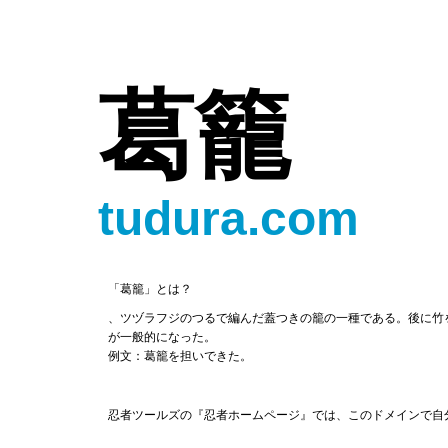
葛籠
tudura.com
「葛籠」とは？
、ツヅラフジのつるで編んだ蓋つきの籠の一種である。後に竹
が一般的になった。
例文：葛籠を担いできた。
忍者ツールズの『忍者ホームページ』では、このドメインで自